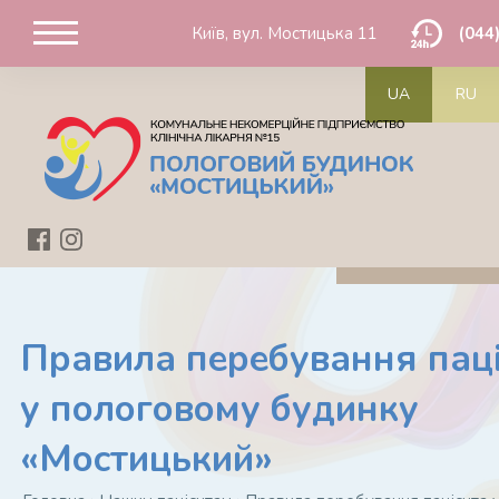
Київ, вул. Мостицька 11
(044
UA
RU
Правила перебування пац
у пологовому будинку
«Мостицький»