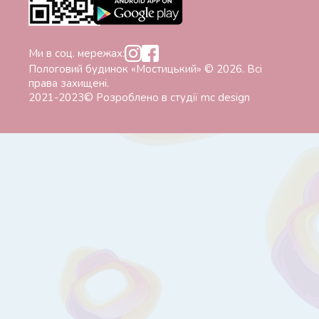
Ми в соц. мережах:
Пологовий будинок «Мостицький» © 2026. Всі
права захищені.
2021-2023© Розроблено в студії
mc design