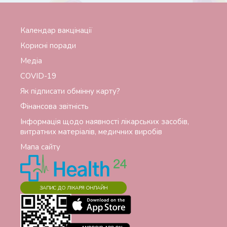
Календар вакцінації
Корисні поради
Медіа
СОVID-19
Як підписати обмінну карту?
Фінансова звітність
Інформація щодо наявності лікарських засобів,
витратних матеріалів, медичних виробів
Мапа сайту
ЗАПИС ДО ЛІКАРЯ ОНЛАЙН