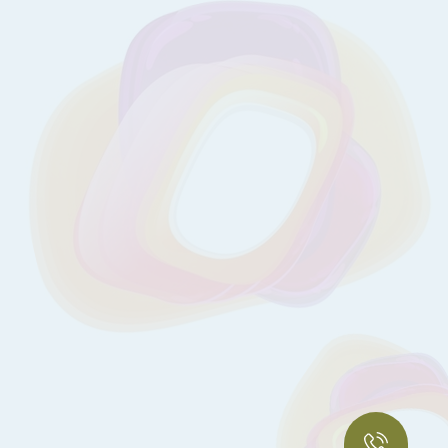
Телефон гарячої лініі
+38 (044) 432 59 94
Запис на екскурсію пологовим
+38 (068) 220 72 22