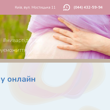
Київ, вул. Мостицька 11
(044) 432-59-94
#мивартідовіри
руєможиття
ну онлайн