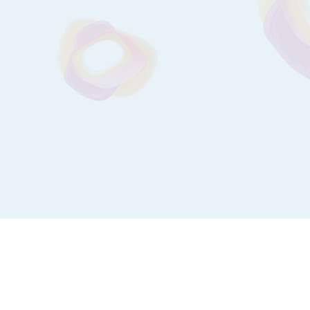
Календар вакцінації
Корисні поради
Медіа