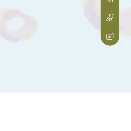
Запис до Жіночої консультації
+38 (097) 446 29 88
3D тур