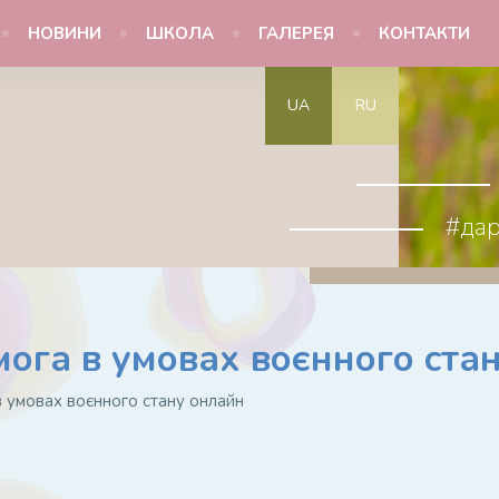
НОВИНИ
ШКОЛА
ГАЛЕРЕЯ
КОНТАКТИ
UA
RU
#да
ога в умовах воєнного ста
 умовах воєнного стану онлайн