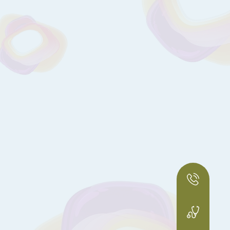
Телефон гарячої лініі
+38 (044) 432 59 94
Запис на екскурсію пологовим
+38 (068) 220 72 22
Запис до Жіночої консультації
+38 (097) 446 29 88