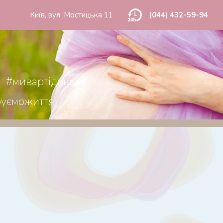
Київ, вул. Мостицька 11
(044) 432-59-94
#мивартідовіри
руєможиття