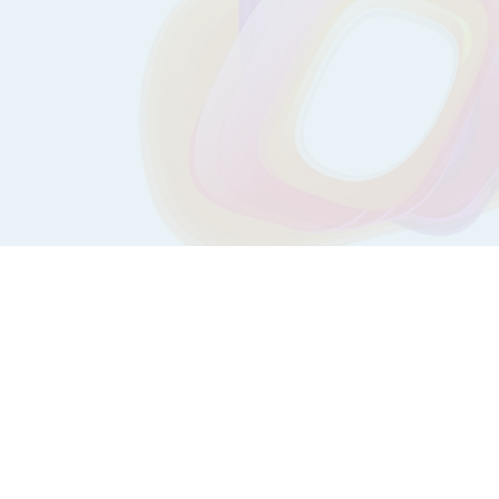
Календар вакцінації
Корисні поради
Медіа
СОVID-19
Як підписати обмінну карту?
Фінансова звітність