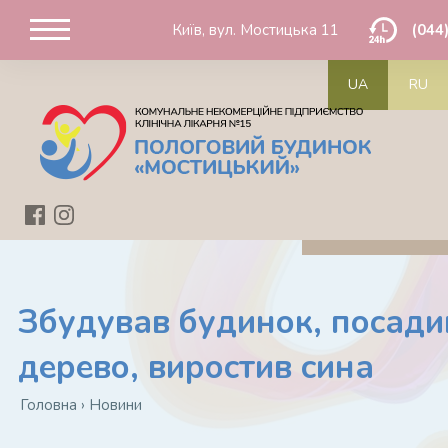
Київ, вул. Мостицька 11
(044
UA
RU
Збудував будинок, посади
дерево, виростив сина
Головна
›
Новини