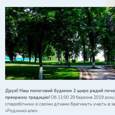
Друзі! Наш пологовий будинок 2 щиро радий поча
прекрасну традицію!
Об 11:00 29 березня 2019 року,
співробітники зі своїми дітками братимуть участь в з
«Родинної алеї».