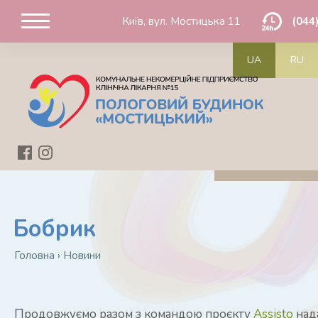
Київ, вул. Мостицька 11
(044
UA
RU
Бобрик
Головна
›
Новини
Продовжуємо разом з командою проєкту
Assisto
над