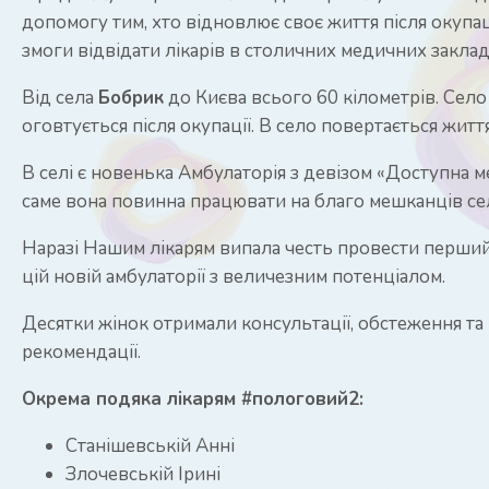
допомогу тим, хто відновлює своє життя після окупаці
змоги відвідати лікарів в столичних медичних заклад
Від села
Бобрик
до Києва всього 60 кілометрів. Село
оговтується після окупації. В село повертається життя
В селі є новенька Амбулаторія з девізом «Доступна м
саме вона повинна працювати на благо мешканців се
Наразі Нашим лікарям випала честь провести перши
цій новій амбулаторії з величезним потенціалом.
Десятки жінок отримали консультації, обстеження та
рекомендації.
Окрема подяка лікарям #пологовий2:
Станішевській Анні
Злочевській Ірині