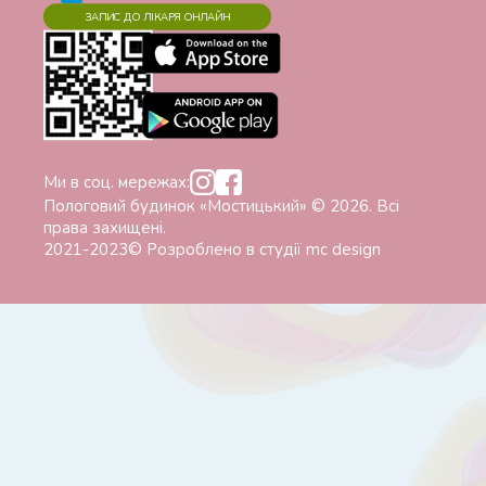
ЗАПИС ДО ЛІКАРЯ ОНЛАЙН
Ми в соц. мережах:
Пологовий будинок «Мостицький» © 2026. Всі
права захищені.
2021-2023© Розроблено в студії
mc design