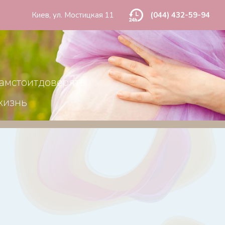
Киев, ул. Мостицкая 11
(044) 432-59-94
амстоитдоверять
жизнь