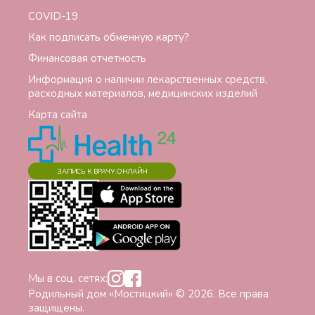
СОVID-19
Как подписать обменную карту?
Финансовая отчетность
Информация о наличии лекарственных средств,
расходных материалов, медицинских изделий
Карта сайта
ЗАПИСЬ К ВРАЧУ ОНЛАЙН
Мы в соц. сетях:
Родильный дом «Мостицкий» © 2026. Все права
защищены.