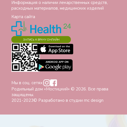
Информация о наличии лекарственных средств,
расходных материалов, медицинских изделий
Карта сайта
ЗАПИСЬ К ВРАЧУ ОНЛАЙН
Мы в соц. сетях:
Родильный дом «Мостицкий» © 2026. Все права
защищены.
2021-2023© Разработано в студии
mc design