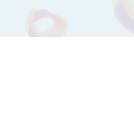
Календарь вакцинации
Полезные советы
Медиа
СОVID-19
Как подписать обменную карту?
Финансовая отчетность
Информация о наличии лекарственных средств, расходн
медицинских изделий
Карта сайта