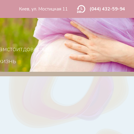
Киев, ул. Мостицкая 11
(044) 432-59-94
амстоитдоверять
жизнь