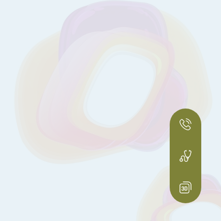
Телефон горячей линии
+38 (044) 432 59 94
Запись на экскурсию по роддому
+38 (068) 220 72 22
Запись в Женскую консультацию
+38 (097) 446 29 88
3D тур