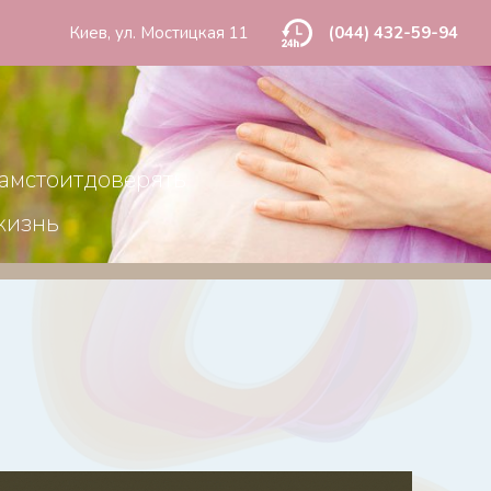
Киев, ул. Мостицкая 11
(044) 432-59-94
амстоитдоверять
жизнь