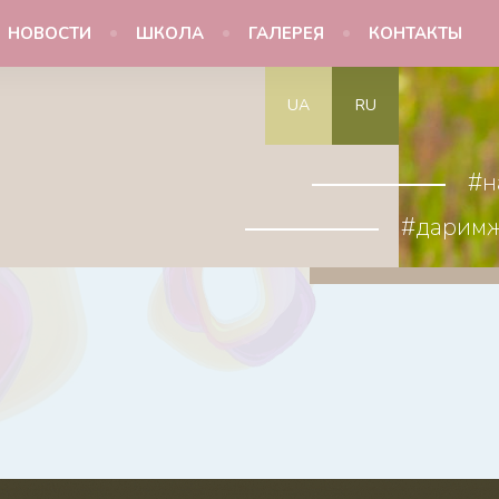
НОВОСТИ
ШКОЛА
ГАЛЕРЕЯ
КОНТАКТЫ
UA
RU
#н
#дарим