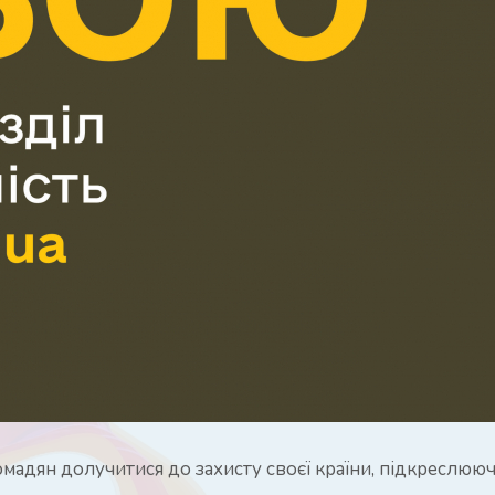
омадян долучитися до захисту своєї країни, підкреслюю