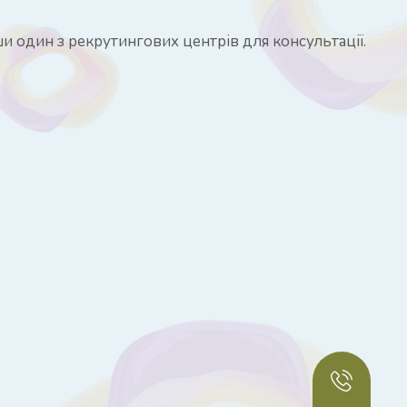
и один з рекрутингових центрів для консультації.
Телефон горячей линии
+38 (044) 432 59 94
Запись на экскурсию по роддому
+38 (068) 220 72 22