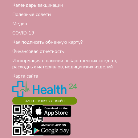
Календарь вакцинации
Полезные советы
Медиа
СОVID-19
Как подписать обменную карту?
Финансовая отчетность
Информация о наличии лекарственных средств,
расходных материалов, медицинских изделий
Карта сайта
ЗАПИСЬ К ВРАЧУ ОНЛАЙН